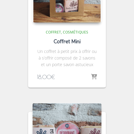
COFFRET
COSMÉTIQUES
Coffret Mini
Un coffret à petit prix à offrir ou
à s’offrir composé de 2 savons
et un porte savon astucieux
18,00
€