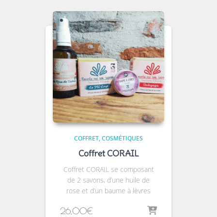
COFFRET
COSMÉTIQUES
Coffret CORAIL
Coffret CORAIL se composant
de 2 savons, d’une huile de
rose et d’un baume à lèvres
26,00
€