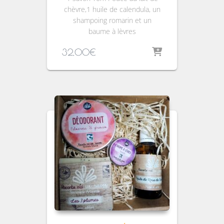
chèvre,1 huile de calendula, un
shampoing romarin et un
baume à lèvres
32,00
€