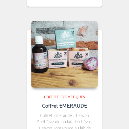
COFFRET
COSMÉTIQUES
Coffret EMERAUDE
Coffret Emeraude : 1 savon
Shéhérazade au lait de chèvre,
1 savon Tom Pouce au lait de