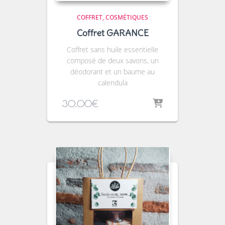
COFFRET
COSMÉTIQUES
Coffret GARANCE
Coffret sans huile essentielle
composé de deux savons, un
déodorant et un baume au
calendula
30,00
€