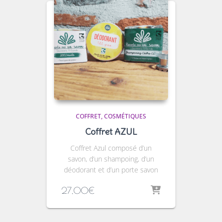
COFFRET
COSMÉTIQUES
Coffret AZUL
Coffret Azul composé d’un
savon, d’un shampoing, d’un
déodorant et d’un porte savon
27,00
€