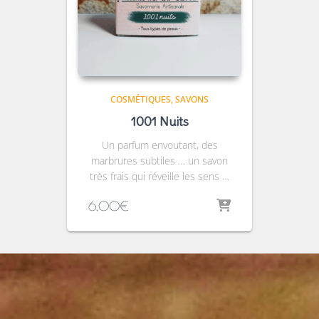
COSMÉTIQUES
SAVONS
1001 Nuits
Un parfum envoutant, des
marbrures subtiles … un savon
très frais qui réveille les sens …
6,00
€