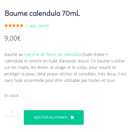
Baume calendula 70mL
(
1
avis client)
Noté
1
5.00
sur 5
9,00
€
basé sur
notation
client
Baume au
macérat de fleurs de calendula
(huile d’olive +
calendula) et enrichi en huile d’amande douce. Ce baume s’utilise
sur les mains, les lèvres, le visage et le corps, pour nourrir et
protéger la peau. Idéal peaux sèches et sensibles, très doux, il est
sans huile essentielle pour être utilisable par toutes et tous.
En stock
quantité
de
AJOUTER AU PANIER
Baume
calendula