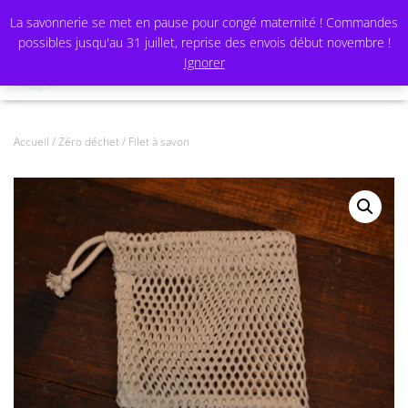
La savonnerie se met en pause pour congé maternité ! Commandes
possibles jusqu'au 31 juillet, reprise des envois début novembre !
Ignorer
OUVRI
Accueil
/
Zéro déchet
/ Filet à savon