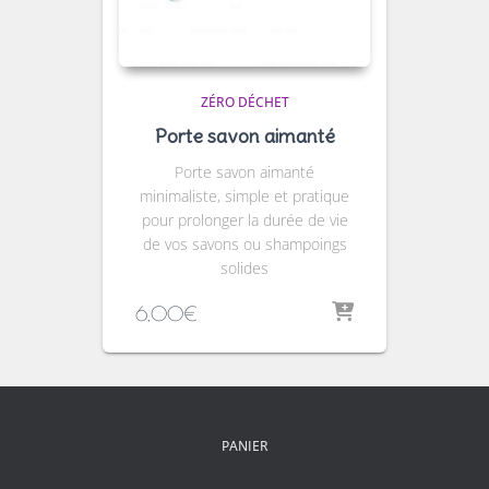
ZÉRO DÉCHET
Porte savon aimanté
Porte savon aimanté
minimaliste, simple et pratique
pour prolonger la durée de vie
de vos savons ou shampoings
solides
6,00
€
PANIER